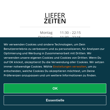
LIEFER
ZEITEN
Montag
11:30 - 22:15
Dienstag
11:30 - 22:15
Mittwoch
11:30 - 22:15
Wir verwenden Cookies und andere Technologien, um Dein
Donnerstag
11:30 - 22:15
Benutzererlebnis zu verbessern und zu personalisieren, für Analysen zur
Freitag
11:30 - 22:15
Optimierung und Werbung in Zusammenarbeit mit Dritten. Wir
Samstag
11:30 - 22:15
verwenden unsere eigenen Cookies und Cookies von Dritten. Wenn Du
Sonntag
11:30 - 22:15
auf OK klickst, akzeptierst Du die Verwendung aller Cookies. Wir setzen
immer notwendige Cookies. Wähle
Einstellungen verwalten
, um zu
entscheiden, welche Cookies Du akzeptieren möchtest, um Deine
Präferenzen anzupassen und um weitere Informationen zu finden.
OK
Essentielle