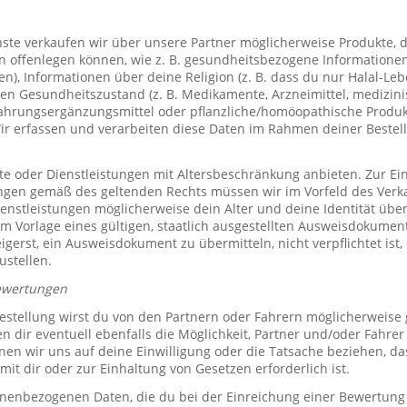
te verkaufen wir über unsere Partner möglicherweise Produkte, d
offenlegen können, wie z. B. gesundheitsbezogene Informationen 
, Informationen über deine Religion (z. B. dass du nur Halal-Leben
en Gesundheitszustand (z. B. Medikamente, Arzneimittel, medizini
ahrungsergänzungsmittel oder pflanzliche/homöopathische Produk
Wir erfassen und verarbeiten diese Daten im Rahmen deiner Bestel
e oder Dienstleistungen mit Altersbeschränkung anbieten. Zur Ei
ungen gemäß des geltenden Rechts müssen wir im Vorfeld des Verk
ienstleistungen möglicherweise dein Alter und deine Identität übe
 Vorlage eines gültigen, staatlich ausgestellten Ausweisdokuments
eigerst, ein Ausweisdokument zu übermitteln, nicht verpflichtet ist,
ustellen.
ewertungen
stellung wirst du von den Partnern oder Fahrern möglicherweise
n dir eventuell ebenfalls die Möglichkeit, Partner und/oder Fahre
n wir uns auf deine Einwilligung oder die Tatsache beziehen, das
mit dir oder zur Einhaltung von Gesetzen erforderlich ist.
sonenbezogenen Daten, die du bei der Einreichung einer Bewertung