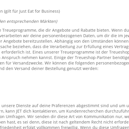
(gilt für Just Eat for Business)
den entsprechenden Märkten)
e Treueprogramme, die dir Angebote und Rabatte bieten. Wenn du
verarbeiten wir deine personenbezogenen Daten, um dir die im j
er Angebote bereitzustellen. Abhängig von den Umständen können 
tsache beziehen, dass die Verarbeitung zur Erfüllung eines Vertrag
 erforderlich ist. Eines unserer Treueprogramme ist der Treuesho
n Anspruch nehmen kannst. Einige der Treueshop-Partner benötig
n für Versandzwecke. Wir können die folgenden personenbezogen
nd den Versand deiner Bestellung genutzt werden:
s unsere Dienste auf deine Präferenzen abgestimmt sind und um 
rn, kann JET dich kontaktieren, um Kundenrecherchen durchzufüh
on Umfragen. Wir senden dir diese Art von Kommunikation nur, we
en hast, es sei denn, diese ist nach geltendem Recht nicht erforde
iedenheit erfolgt vollkommen freiwillig. Wenn du diese Umfragen