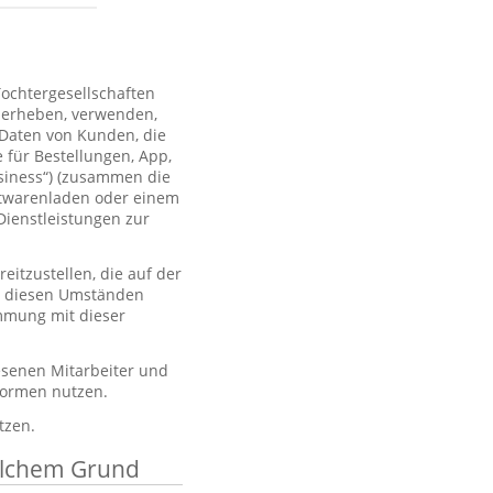
Tochtergesellschaften
 erheben, verwenden,
 Daten von Kunden, die
 für Bestellungen, App,
usiness“) (zusammen die
htwarenladen oder einem
Dienstleistungen zur
itzustellen, die auf der
er diesen Umständen
immung mit dieser
esenen Mitarbeiter und
tformen nutzen.
tzen.
elchem Grund