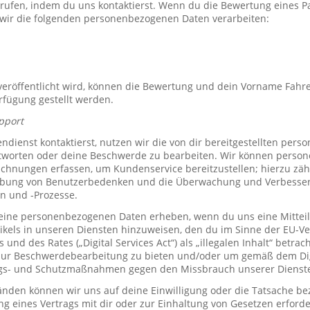
rrufen, indem du uns kontaktierst. Wenn du die Bewertung eines P
 wir die folgenden personenbezogenen Daten verarbeiten:
röffentlicht wird, können die Bewertung und dein Vorname Fahre
erfügung gestellt werden.
pport
ienst kontaktierst, nutzen wir die von dir bereitgestellten per
tworten oder deine Beschwerde zu bearbeiten. Wir können perso
hnungen erfassen, um Kundenservice bereitzustellen; hierzu zähl
bung von Benutzerbedenken und die Überwachung und Verbesse
n und -Prozesse.
ine personenbezogenen Daten erheben, wenn du uns eine Mitteil
ikels in unseren Diensten hinzuweisen, den du im Sinne der EU-
und des Rates („Digital Services Act“) als „illegalen Inhalt“ betrac
zur Beschwerdebearbeitung zu bieten und/oder um gemäß dem Digi
ngs- und Schutzmaßnahmen gegen den Missbrauch unserer Dienste 
den können wir uns auf deine Einwilligung oder die Tatsache bez
ng eines Vertrags mit dir oder zur Einhaltung von Gesetzen erforde