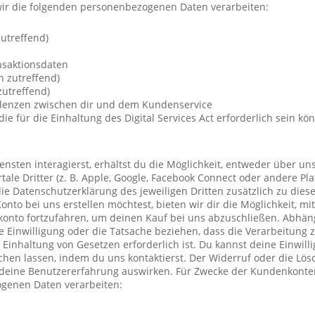
ir die folgenden personenbezogenen Daten verarbeiten:
utreffend)
nsaktionsdaten
n zutreffend)
utreffend)
ndenzen zwischen dir und dem Kundenservice
die für die Einhaltung des Digital Services Act erforderlich sein kö
nsten interagierst, erhältst du die Möglichkeit, entweder über un
ale Dritter (z. B. Apple, Google, Facebook Connect oder andere Pla
die Datenschutzerklärung des jeweiligen Dritten zusätzlich zu diese
Konto bei uns erstellen möchtest, bieten wir dir die Möglichkeit, mi
konto fortzufahren, um deinen Kauf bei uns abzuschließen. Abhä
 Einwilligung oder die Tatsache beziehen, dass die Verarbeitung z
r Einhaltung von Gesetzen erforderlich ist. Du kannst deine Einwil
chen lassen, indem du uns kontaktierst. Der Widerruf oder die Lö
 deine Benutzererfahrung auswirken. Für Zwecke der Kundenkonte
genen Daten verarbeiten: