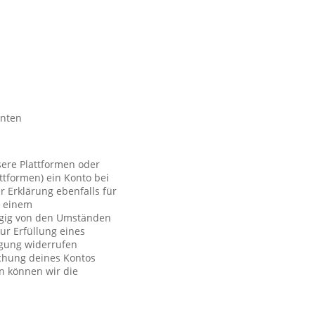
nnten
sere Plattformen oder
ttformen) ein Konto bei
r Erklärung ebenfalls für
t einem
ngig von den Umständen
ur Erfüllung eines
ligung widerrufen
schung deines Kontos
n können wir die