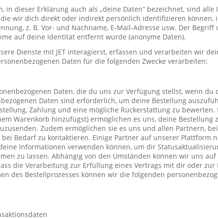
in dieser Erklärung auch als „deine Daten“ bezeichnet, sind alle
die wir dich direkt oder indirekt persönlich identifizieren können
nung, z. B. Vor- und Nachname, E-Mail-Adresse usw. Der Begriff u
me auf deine Identität entfernt wurde (anonyme Daten).
re Dienste mit JET interagierst, erfassen und verarbeiten wir d
ersonenbezogenen Daten für die folgenden Zwecke verarbeiten:
sonenbezogenen Daten, die du uns zur Verfügung stellst, wenn du 
nbezogenen Daten sind erforderlich, um deine Bestellung auszufüh
stellung, Zahlung und eine mögliche Rückerstattung zu bewerten. 
einem Warenkorb hinzufügst) ermöglichen es uns, deine Bestellung 
uzusenden. Zudem ermöglichen sie es uns und allen Partnern, be
h bei Bedarf zu kontaktieren. Einige Partner auf unserer Plattform
deine Informationen verwenden können, um dir Statusaktualisieru
mmen zu lassen. Abhängig von den Umständen können wir uns auf 
ass die Verarbeitung zur Erfüllung eines Vertrags mit dir oder zu
hmen des Bestellprozesses können wir die folgenden personenbezo
nsaktionsdaten