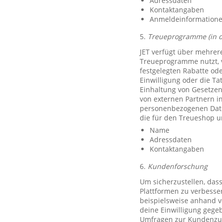
Adressdaten
Kontaktangaben
Anmeldeinformationen 
5.
Treueprogramme (in 
JET verfügt über mehrer
Treueprogramme nutzt, 
festgelegten Rabatte od
Einwilligung oder die Ta
Einhaltung von Gesetzen
von externen Partnern i
personenbezogenen Date
die für den Treueshop u
Name
Adressdaten
Kontaktangaben
6.
Kundenforschung
Um sicherzustellen, das
Plattformen zu verbesse
beispielsweise anhand v
deine Einwilligung gegeb
Umfragen zur Kundenzufr