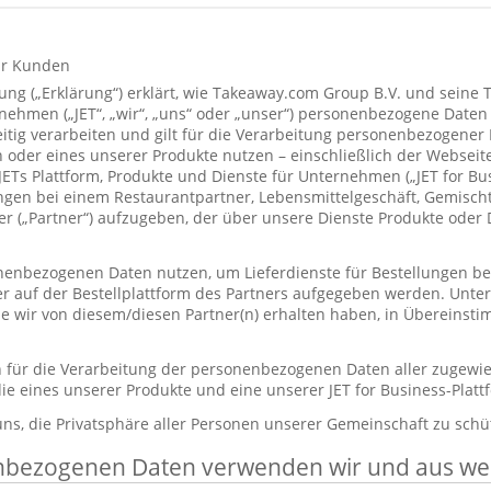
ür Kunden
ung („Erklärung“) erklärt, wie Takeaway.com Group B.V. und seine 
hmen („JET“, „wir“, „uns“ oder „unser“) personenbezogene Daten
itig verarbeiten und gilt für die Verarbeitung personenbezogener
 oder eines unserer Produkte nutzen – einschließlich der Webseite
 JETs Plattform, Produkte und Dienste für Unternehmen („JET for B
ungen bei einem Restaurantpartner, Lebensmittelgeschäft, Gemisc
r („Partner“) aufzugeben, der über unsere Dienste Produkte oder 
enbezogenen Daten nutzen, um Lieferdienste für Bestellungen bere
er auf der Bestellplattform des Partners aufgegeben werden. Unt
die wir von diesem/diesen Partner(n) erhalten haben, in Übereinst
ch für die Verarbeitung der personenbezogenen Daten aller zugewi
ie eines unserer Produkte und eine unserer JET for Business-Plat
 uns, die Privatsphäre aller Personen unserer Gemeinschaft zu schü
nbezogenen Daten verwenden wir und aus w