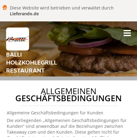
Diese Website wird betrieben und verwaltet durch
Lieferando.de
BALLI
HOLZKOHLEGRILL
RESTAURANT
ALLGEMEINEN
GESCHÄFTSBEDINGUNGEN
Allgemeine Geschäftsbedingungen für Kunden
Die vorliegenden „Allgemeinen Geschäftsbedingungen für
Kunden“ sind anwendbar auf die Beziehungen zwischen
Takeaway.com und den Kunden. Diese gelten nicht für